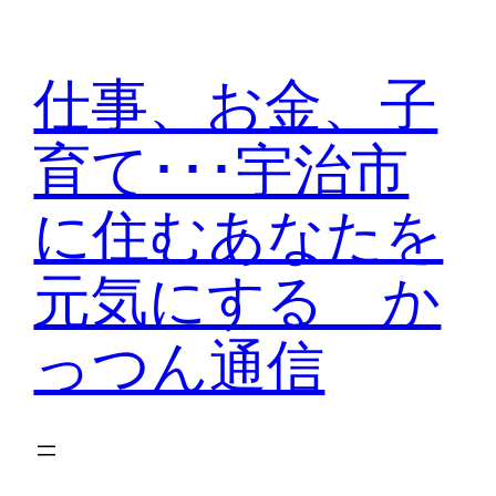
内
容
仕事、お金、子
を
ス
育て･･･宇治市
キ
ッ
に住むあなたを
プ
元気にする か
っつん通信