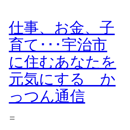
内
容
仕事、お金、子
を
ス
育て･･･宇治市
キ
ッ
に住むあなたを
プ
元気にする か
っつん通信