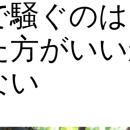
で騒ぐのは
た方がいい
ない