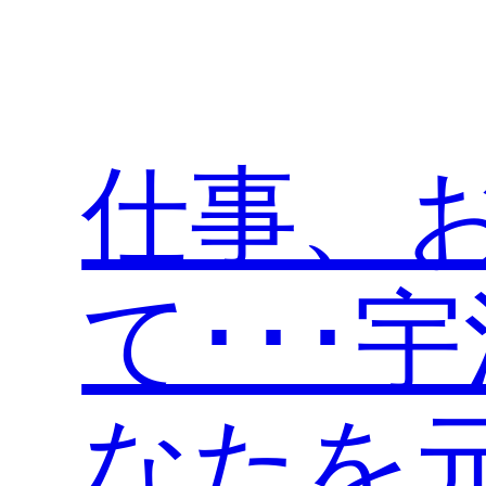
内
容
を
ス
キ
仕事、
ッ
プ
て･･･
なたを