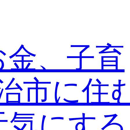
お金、子育
宇治市に住
元気にす