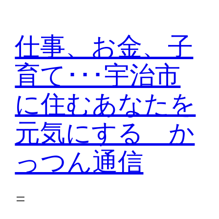
内
容
仕事、お金、子
を
ス
育て･･･宇治市
キ
ッ
に住むあなたを
プ
元気にする か
っつん通信