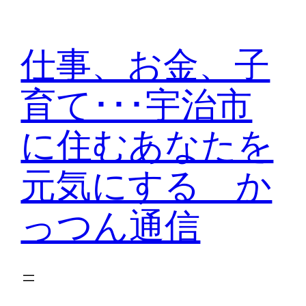
内
容
仕事、お金、子
を
ス
育て･･･宇治市
キ
ッ
に住むあなたを
プ
元気にする か
っつん通信