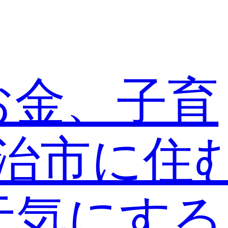
お金、子育
宇治市に住
元気にす