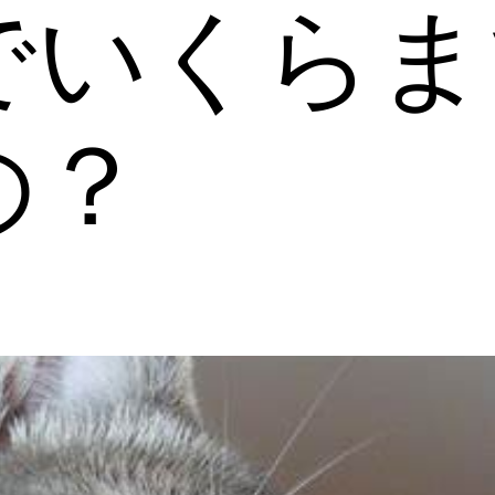
でいくらま
の？