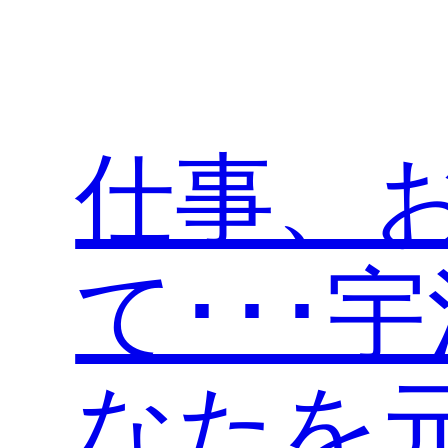
内
容
を
ス
キ
仕事、
ッ
プ
て･･･
なたを