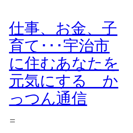
内
容
仕事、お金、子
を
ス
育て･･･宇治市
キ
ッ
に住むあなたを
プ
元気にする か
っつん通信