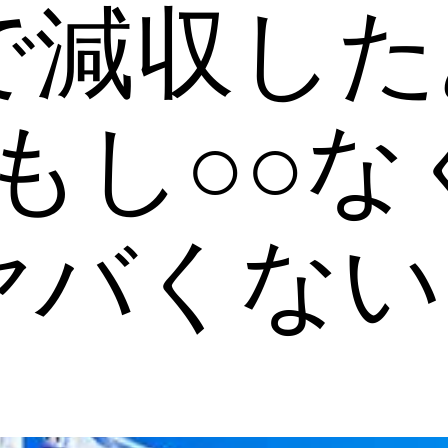
で減収した
･もし○○な
ヤバくない