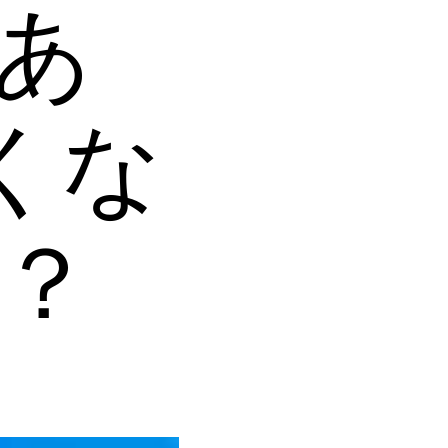
あ
くな
？