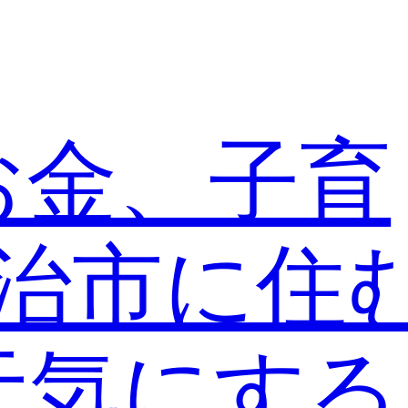
お金、子育
宇治市に住
元気にす