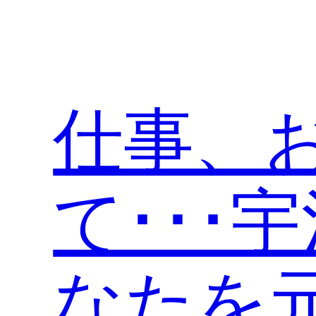
内
容
を
ス
キ
仕事、
ッ
プ
て･･･
なたを