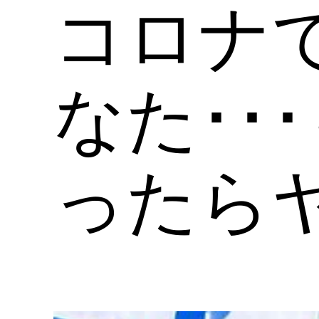
コロナ
なた･･
ったら