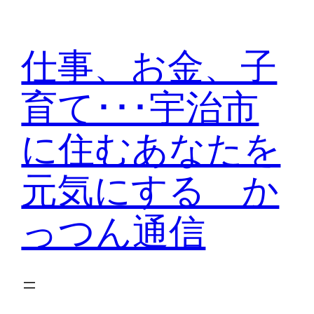
内
容
仕事、お金、子
を
ス
育て･･･宇治市
キ
ッ
に住むあなたを
プ
元気にする か
っつん通信