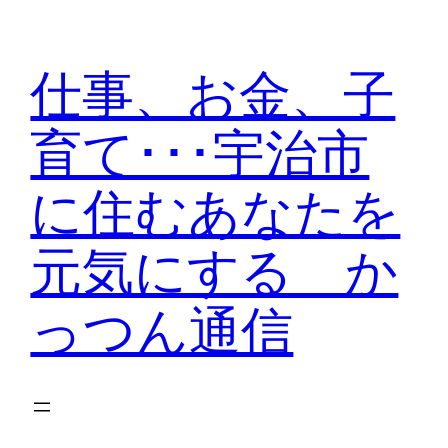
内
容
仕事、お金、子
を
ス
育て･･･宇治市
キ
ッ
に住むあなたを
プ
元気にする か
っつん通信