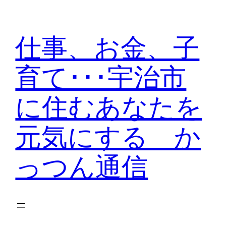
内
容
仕事、お金、子
を
ス
育て･･･宇治市
キ
ッ
に住むあなたを
プ
元気にする か
っつん通信