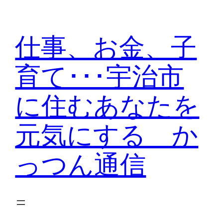
内
容
仕事、お金、子
を
ス
育て･･･宇治市
キ
ッ
に住むあなたを
プ
元気にする か
っつん通信