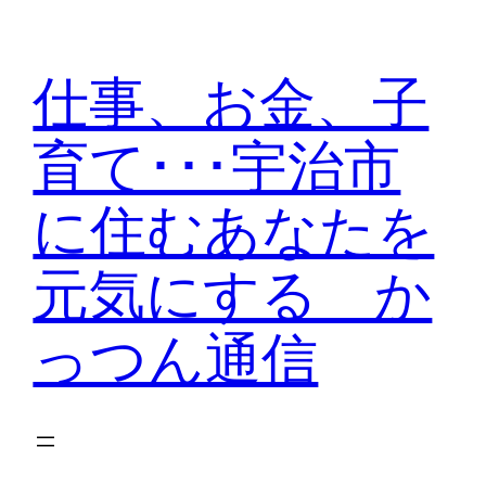
内
容
仕事、お金、子
を
ス
育て･･･宇治市
キ
ッ
に住むあなたを
プ
元気にする か
っつん通信