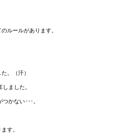
てのルールがあります。
した。（汗）
NEしました。
つかない･･･。
ります。