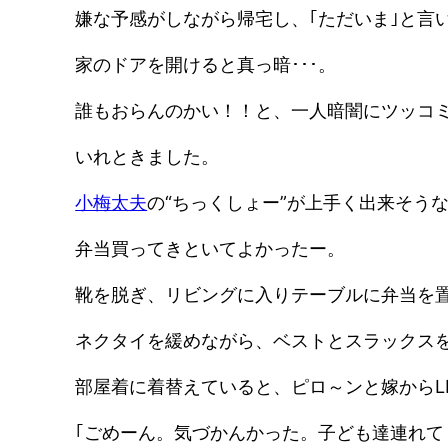
嫌な予感がしながら帰宅し、｢ただいま｣と言
家のドアを開けると真っ暗･･･。
誰もおらんのかい！！と、一人暗闇にツッコ
いれときました。
小梅太夫
の“ちっくしょー”が上手く出来そう
弁当買ってきといてよかったー。
靴を脱ぎ、リビングに入りテーブルに弁当を
ネクタイを緩めながら、ベストとスラックス
部屋着に着替えていると、ピロ～ンと嫁からLI
｢ごめーん。気づかんかった。子ども達連れて