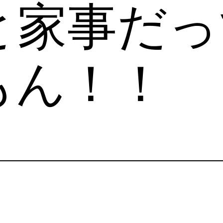
と家事だっ
もん！！