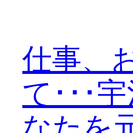
内
容
を
ス
キ
仕事、
ッ
プ
て･･･
なたを