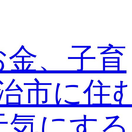
お金、子育
宇治市に住
元気にす