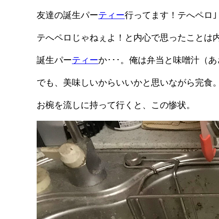
友達の誕生パー
ティー
行ってます！テへペロ｣
テへペロじゃねぇよ！と内心で思ったことは
誕生パー
ティー
か･･･。俺は弁当と味噌汁（
でも、美味しいからいいかと思いながら完食
お椀を流しに持って行くと、この惨状。