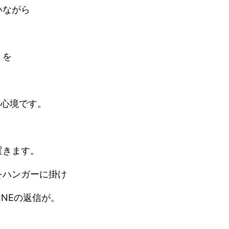
いながら
ミを
な心境です。
置きます。
をハンガーに掛け
NEの返信が。