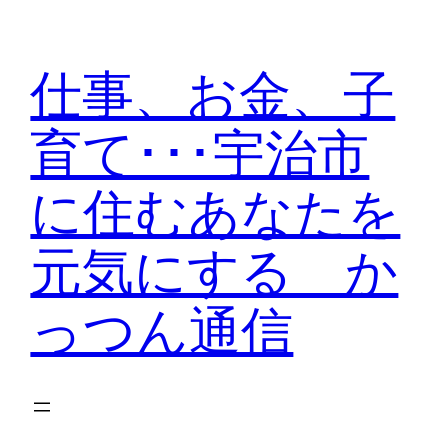
内
容
仕事、お金、子
を
ス
育て･･･宇治市
キ
ッ
に住むあなたを
プ
元気にする か
っつん通信