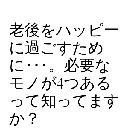
老後をハッピー
に過ごすため
に･･･。必要な
モノが4つある
って知ってます
か？