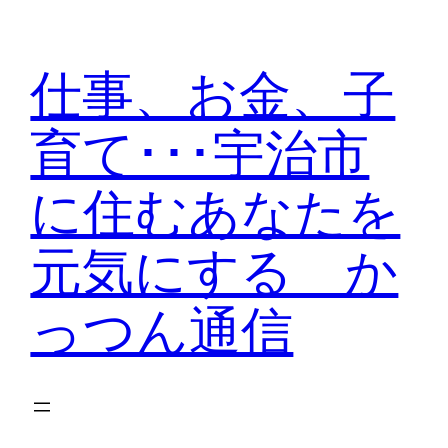
内
容
仕事、お金、子
を
ス
育て･･･宇治市
キ
ッ
に住むあなたを
プ
元気にする か
っつん通信