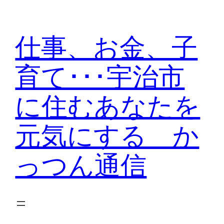
内
容
仕事、お金、子
を
ス
育て･･･宇治市
キ
ッ
に住むあなたを
プ
元気にする か
っつん通信