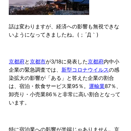
話は変わりますが、経済への影響も無視できな
いようになってきましたね。(；´Д｀)
京都府
と
京都市
が3/18に発表した
京都府
内中小
企業の緊急調査では、
新型コロナウイルス
の感
染拡大の影響が「ある」と答えた企業の割合
は、宿泊・飲食サービス業95％。
運輸業
87％、
卸売り・小売業86％と非常に高い割合となって
います。
特に宿泊業への影響が半端じゃありません。京