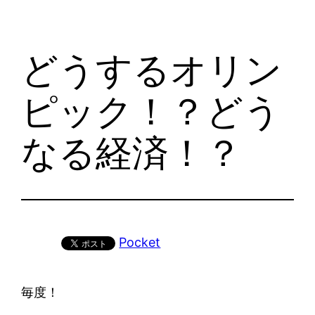
どうするオリン
ピック！？どう
なる経済！？
Pocket
毎度！