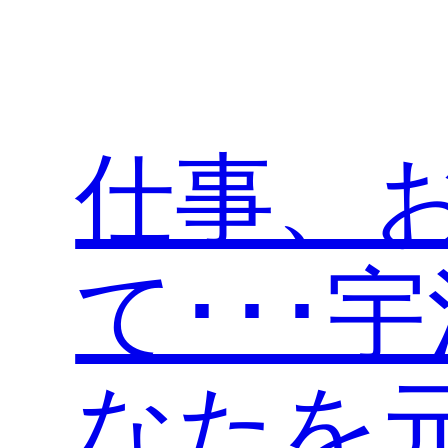
内
容
を
ス
キ
仕事、
ッ
プ
て･･･
なたを