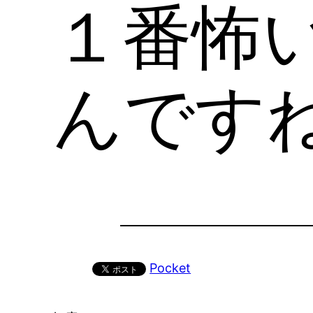
１番怖
んですね
Pocket