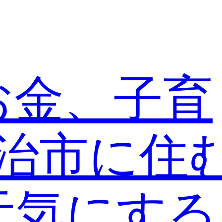
お金、子育
宇治市に住
元気にす