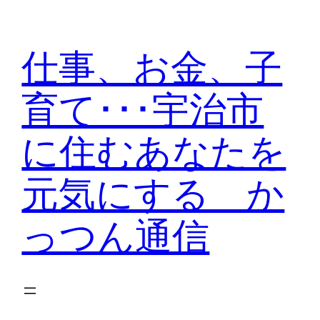
内
容
仕事、お金、子
を
ス
育て･･･宇治市
キ
ッ
に住むあなたを
プ
元気にする か
っつん通信