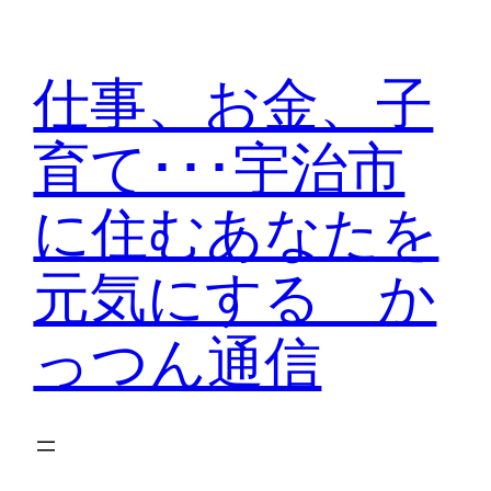
内
容
仕事、お金、子
を
ス
育て･･･宇治市
キ
ッ
に住むあなたを
プ
元気にする か
っつん通信