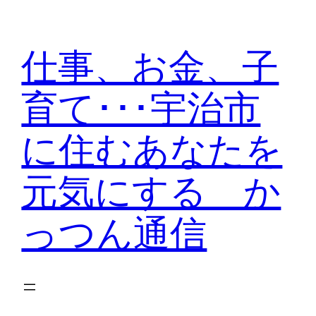
内
容
仕事、お金、子
を
ス
育て･･･宇治市
キ
ッ
に住むあなたを
プ
元気にする か
っつん通信